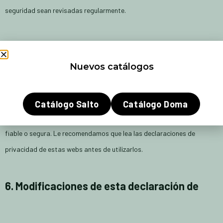
seguridad sean revisadas regularmente.
5. Webs de terceros
Nuevos catálogos
Esta declaración de privacidad no se aplica a las webs de terceros
conectados mediante enlaces en nuestra web. No podemos garantizar
Catálogo Salto
Catálogo Doma
que estas terceras partes manejen sus datos personales de forma
fiable o segura. Le recomendamos que lea las declaraciones de
privacidad de estas webs antes de utilizarlos.
6. Modificaciones de esta declaración de