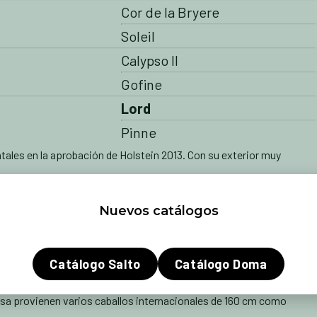
Cor de la Bryere
Soleil
Calypso II
Gofine
Lord
Pinne
les en la aprobación de Holstein 2013. Con su exterior muy
o del público. Este hijo de
Connor
no fue tan solo el mejor caballo
ad. Su equilibrio y su fuerza de galope han sido magníficos.
Nuevos catálogos
na que el famoso
Chellano Z
. La línea materna directa de
Corrado
 regional hija del famoso
Cor de la bryére
. Una hermana
Catálogo Salto
Catálogo Doma
 I. En el pedigree de Connect también encontramos los sementales
osa provienen varios caballos internacionales de 160 cm como