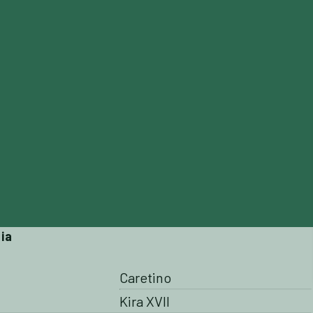
ALES
BREEDERS MARKET
ICSI
SOBRE NOSOTRO
ia
Caretino
Kira XVII