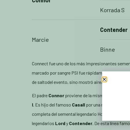
Connor
Korrada S
Contender
Marcie
Binne
Connect fue uno de los más impresionantes sementa
marcado por sangre PSI fue rápidamente el preferid
de saltodel evento, sino mostró aires de igual calid
El padre
Connor
proviene de la misma línea mater
I
. Es hijo del famoso
Casall
por una madre premiada
completa del semental legendario Holstein Corrado
legendarios
Lord
y
Contender
. De esta línea fam