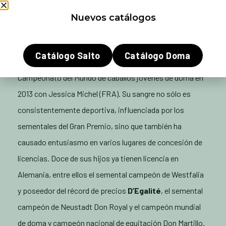
estimación tachada.
Nuevos catálogos
Don Juan de Hus
D’avie es hijo de Don Juan de Hus, que lamentablemente
Catálogo Salto
Catálogo Doma
murió demasiado pronto y quedó sexto en el
Campeonato del Mundo de caballos jóvenes de doma en
2013 con Jessica Michel (FRA). Su sangre no sólo es
consistentemente deportiva, influenciada por los
sementales del Gran Premio, sino que también ha
causado entusiasmo en varios lugares de concesión de
licencias. Doce de sus hijos ya tienen licencia en
Alemania, entre ellos el semental campeón de Westfalia
y poseedor del récord de precios
D’Egalité
, el semental
campeón de Neustadt Don Royal y el campeón mundial
de doma y campeón nacional de equitación Don Martillo.