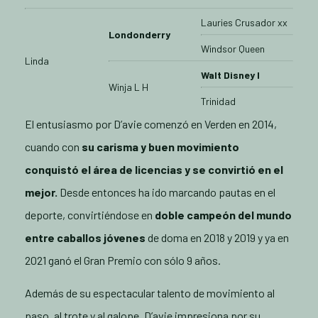
Lauries Crusador xx
Londonderry
Windsor Queen
Linda
Walt Disney I
Winja L H
Trinidad
El entusiasmo por D’avie comenzó en Verden en 2014,
cuando con
su carisma y buen movimiento
conquistó el área de licencias y se convirtió en el
mejor.
Desde entonces ha ido marcando pautas en el
deporte, convirtiéndose en
doble campeón del mundo
entre caballos jóvenes
de doma en 2018 y 2019 y ya en
2021 ganó el Gran Premio con sólo 9 años.
Además de su espectacular talento de movimiento al
paso, al trote y al galope, D’avie impresiona por su