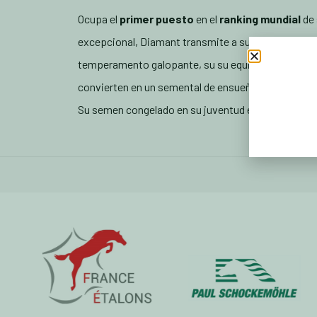
Ocupa el
primer puesto
en el
ranking mundial
de 
excepcional, Diamant transmite a su descendencia 
temperamento galopante, su su equilibrio, su alcance
convierten en un semental de ensueño… La calida
Su semen congelado en su juventud es tan excepcio