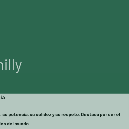
ALES
BREEDERS MARKET
ICSI
SOBRE NOSOTRO
illy
ia
 su potencia, su solidez y su respeto. Destaca por ser el
les del mundo.