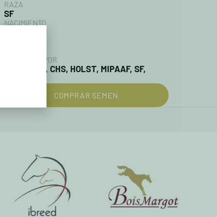
RAZA
SF
NACIMIENTO
1991
ALTURA
173cm
APROBADO POR
AWR, BWP, CHS, HOLST, MIPAAF, SF,
ZANG
COMPRAR SEMEN