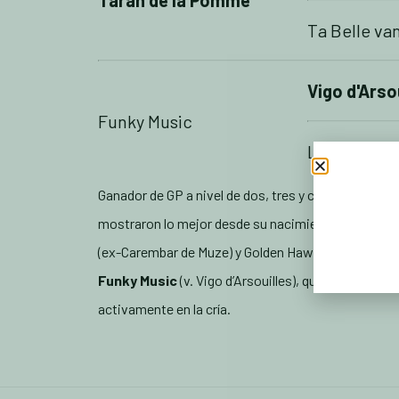
Taran de la Pomme
Ta Belle v
Vigo d'Arso
Funky Music
Lhasa
Ganador de GP a nivel de dos, tres y cuatro estrell
mostraron lo mejor desde su nacimiento. El semen
(ex-Carembar de Muze) y Golden Hawk (ex-Figo de M
Funky Music
(v. Vigo d’Arsouilles), que compitió a
activamente en la cría.