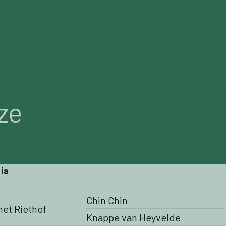
ALES
BREEDERS MARKET
ICSI
SOBRE NOSOTRO
ze
ia
Chin Chin
het Riethof
Knappe van Heyvelde