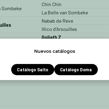
Chin Chin
an Sombeke
La Belle van Sombeke
Nabab de Reve
uilles
Illico d'Arsouilles
Goliath Z
Torphy
Nuevos catálogos
as. Eso es El Torreo de Muze en pocas palabras. Sus genes ya
tal
Taran de la Pomme
es el medio hermano de Glock’s London
uze). Los genes de rendimiento por parte de la madre los aporta
Catálogo Salto
Catálogo Doma
 nivel internacional con Ann Carton-Grootjans y ahora se utiliza