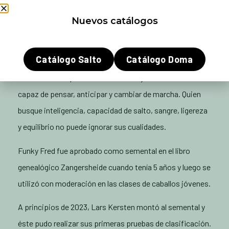
Nuevos catálogos
Este semental atlético tiene mucha sangre, una técnica
fantástica, salta muy ligero y tiene una habilidad atlética
excepcional.
Catálogo Salto
Catálogo Doma
El caballo de deporte moderno de hoy en día debe ser
capaz de pensar, anticipar y cambiar de marcha. Quien
busque inteligencia, capacidad de salto, sangre, ligereza
y equilibrio no puede ignorar sus cualidades.
Funky Fred fue aprobado como semental en el libro
genealógico Zangersheide cuando tenía 5 años y luego se
utilizó con moderación en las clases de caballos jóvenes.
A principios de 2023, Lars Kersten montó al semental y
éste pudo realizar sus primeras pruebas de clasificación.