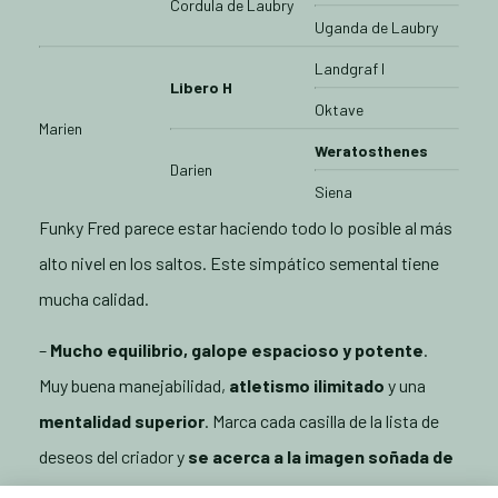
Cordula de Laubry
Uganda de Laubry
Landgraf I
Libero H
Oktave
Marien
Weratosthenes
Darien
Siena
Funky Fred parece estar haciendo todo lo posible al más
alto nivel en los saltos. Este
simpático semental tiene
mucha calidad.
–
Mucho equilibrio, galope espacioso y potente
.
Muy buena manejabilidad,
atletismo ilimitado
y una
mentalidad superior
.
Marca cada casilla de la lista de
deseos del criador y
se acerca a la imagen soñada de
un semental deportivo moderno
.