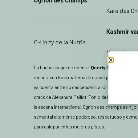
Ogrion des Champs
Kara des C
Kashmir va
C-Unity de la Nutria
Narcotique
La buena sangre no miente.
Querly Chin
, el nombr
reconocida línea materna de donde proviene H’aubig
ya cuenta entre su descendencia con muchos artista
crack de Alexandra Paillot “Tonio de la Goutelle”. 
la escena internacional, Ogrion des champs es hijo
semental altamente poderoso, respetuoso y demost
para galopar en las mejores pistas.