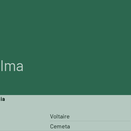
ALES
BREEDERS MARKET
ICSI
SOBRE NOSOTRO
alma
ia
Voltaire
Cemeta