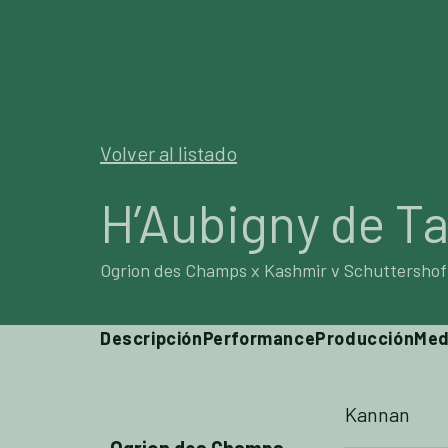
SEMENT
Volver al listado
H’Aubigny de T
Ogrion des Champs x Kashmir v Schuttershof
Descripción
Performance
Producción
Med
Kannan