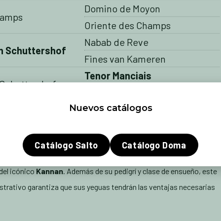
Domino de Moyon
hamps
Oriente des Champs
Nabab de Reve
n Schuttershof
Fines van Kameren
Tenor Manciais
 Schuttershof
Qerly Chin
Nuevos catálogos
e suena como garantía de éxito cuando se habla de cría y es de esta
ny de Talma. Por parte paterna, el fallecido
Ogrion des Champs
s de primer nivel como “Tam Tam du vallon”, “Tonic des Mets” o el
Catálogo Salto
Catálogo Doma
Con una impresionante proporción de caballos de alto rendimiento en
 del icónico
Kannan
. Además de su pedigrí y clase de ensueño, este
rativo garantiza que sus yeguas tendrán las ventajas necesarias