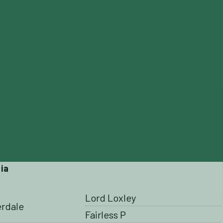
ALES
BREEDERS MARKET
ICSI
SOBRE NOSOTRO
ia
Lord Loxley
erdale
Fairless P