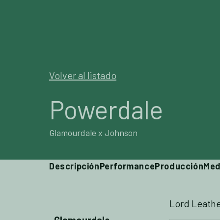
SEMENT
Volver al listado
Powerdale
Glamourdale x Johnson
Descripción
Performance
Producción
Med
Lord Leath