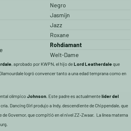
Negro
Jasmijn
Jazz
Roxane
Rohdiamant
e
Welt-Dame
rdale
, aprobado por KWPN, el hijo de
Lord Leatherdale
que
y. Glamourdale logró convencer tanto a una edad temprana como en
mental olímpico
Johnson
. Este padre es actualmente
líder del
 cría. Dancing Girl produjo a Indy, descendiente de Chippendale, que
te de Governor, que compitió en el nivel ZZ-Zwaar. La línea materna
urg.