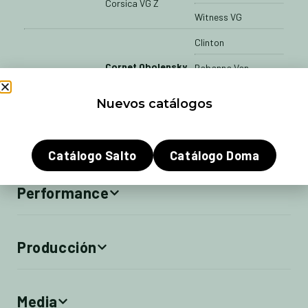
Corsica VG Z
Witness VG
Clinton
Cornet Obolensky
Rabanna Van
Paulien Dwerse
Costersveld
Nuevos catálogos
Hagen
Casall
Classic Touch DH
Tiorita
Catálogo Salto
Catálogo Doma
Performance
Producción
Media